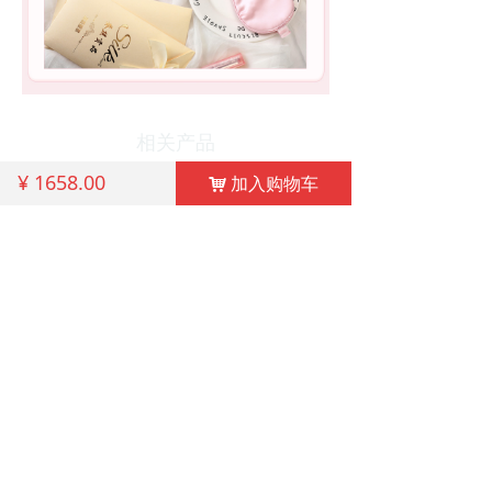
相关产品
¥
1658.00
加入购物车
낙
全棉三件套（圣婴大王）
桑蚕丝绒长款睡袍
立即购买
立即购买