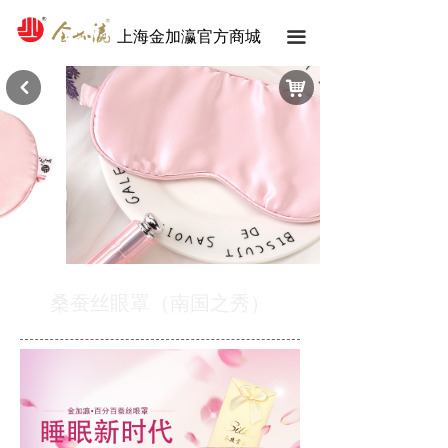
上海金加瀛官方商城
끀
낙
낒
桑蚕丝眼罩（南国之秀）