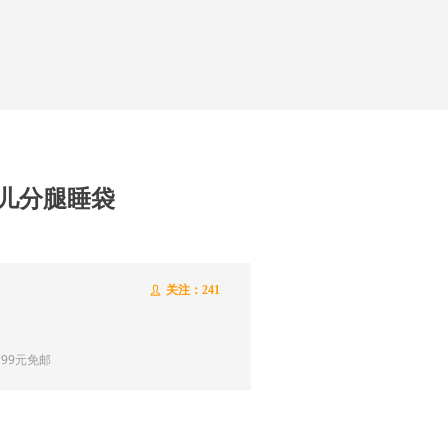
儿分腿睡袋
关注：
241
ꄑ
满99元免邮