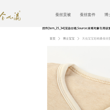
蚕丝贡被
蚕丝套件
博
控件[tem_25_34]渲染出错,Source:未将对象引
控件[tem_25_34]渲染出错,Source:未将对象引
首页
ꄲ
博士宝宝
ꄲ
天虫宝宝彩棉桑蚕丝