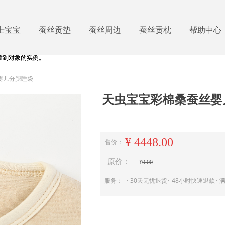
士宝宝
蚕丝贡垫
蚕丝周边
蚕丝贡枕
帮助中心
用设置到对象的实例。
用设置到对象的实例。
婴儿分腿睡袋
天虫宝宝彩棉桑蚕丝婴
¥
4448.00
售价：
原价：
¥
0.00
服务： ･ 30天无忧退货･ 48小时快速退款･ 