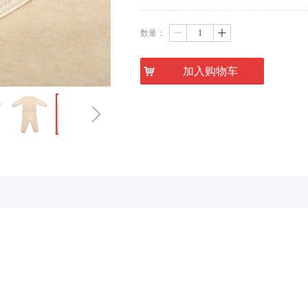
数量：
ꄷ
ꄸ
낙
加入购物车
ꁇ